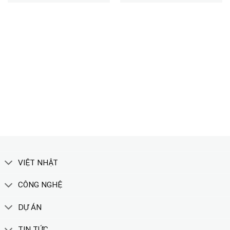
TẢI CATALOGUE
XEM THÊM
VIỆT NHẬT
CÔNG NGHỆ
DỰ ÁN
TIN TỨC