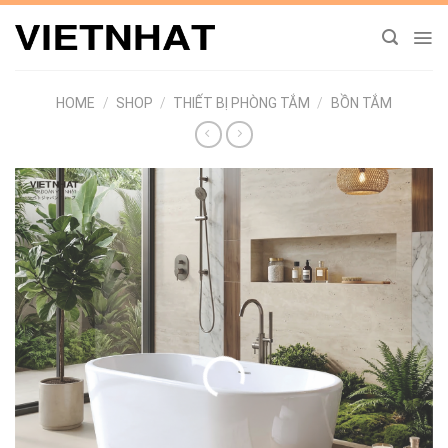
Chuyển
đến
nội
dung
HOME
/
SHOP
/
THIẾT BỊ PHÒNG TẮM
/
BỒN TẮM