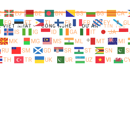
Z
EU
BE
BN
BS
BG
CA
EO
ET
TL
FI
FR
FY
G
Ề VIỆT NHẬT
CÔNG NGHỆ
DỰ ÁN
TIN TỨC
U
IS
IG
ID
GA
IT
JA
MK
MG
MS
ML
MT
MI
RU
SM
GD
SR
ST
SN
S
TH
TR
UK
UR
UZ
VI
C