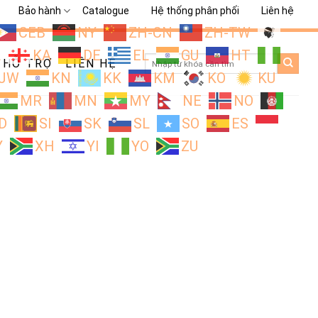
Bảo hành
Catalogue
Hệ thống phân phối
Liên hệ
CEB
NY
ZH-CN
ZH-TW
L
KA
DE
EL
GU
HT
Search
HỖ TRỢ
LIÊN HỆ
for:
JW
KN
KK
KM
KO
KU
MR
MN
MY
NE
NO
D
SI
SK
SL
SO
ES
Y
XH
YI
YO
ZU