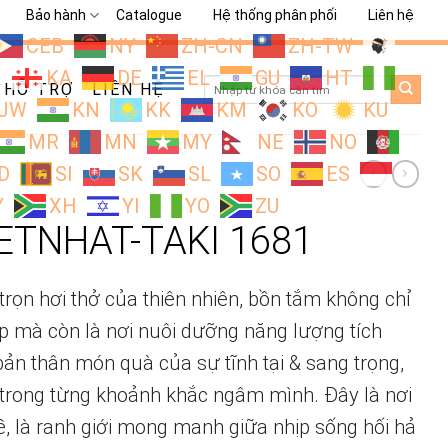
Bảo hành
Catalogue
Hệ thống phân phối
Liên hệ
CEB
NY
ZH-CN
ZH-TW
L
KA
DE
EL
GU
HT
Search
HỖ TRỢ
LIÊN HỆ
for:
JW
KN
KK
KM
KO
KU
MR
MN
MY
NE
NO
D
SI
SK
SL
SO
ES
Y
XH
YI
YO
ZU
ETNHAT-TAKI 1681
rọn hơi thở của thiên nhiên, bồn tắm không chỉ
ấp mà còn là nơi nuôi dưỡng năng lượng tích
ản thân món quà của sự tĩnh tại & sang trọng,
 trong từng khoảnh khắc ngâm mình. Đây là nơi
, là ranh giới mong manh giữa nhịp sống hối hả