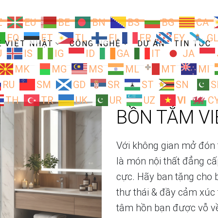
Z
EU
BE
BN
BS
BG
CA
EO
ET
TL
FI
FR
FY
G
Ề VIỆT NHẬT
CÔNG NGHỆ
DỰ ÁN
TIN TỨC
U
IS
IG
ID
GA
IT
JA
MK
MG
MS
ML
MT
MI
RU
SM
GD
SR
ST
SN
S
TH
TR
UK
UR
UZ
VI
C
BỒN TẮM VI
Với không gian mở đón t
là món nội thất đẳng c
cực. Hãy ban tặng cho b
thư thái & đầy cảm xúc
tâm hồn bạn được vỗ về