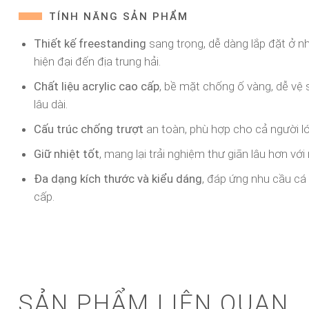
TÍNH NĂNG SẢN PHẨM
Thiết kế freestanding
sang trọng, dễ dàng lắp đặt ở n
hiện đại đến địa trung hải.
Chất liệu acrylic cao cấp
, bề mặt chống ố vàng, dễ vệ 
lâu dài.
Cấu trúc chống trượt
an toàn, phù hợp cho cả người lớn
Giữ nhiệt tốt
, mang lại trải nghiệm thư giãn lâu hơn vớ
Đa dạng kích thước và kiểu dáng
, đáp ứng nhu cầu c
cấp.
SẢN PHẨM LIÊN QUAN