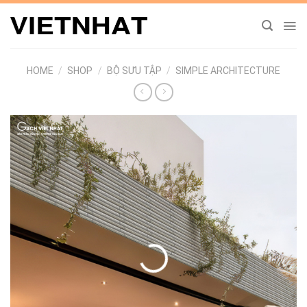
Chuyển
đến
nội
dung
HOME
/
SHOP
/
BỘ SƯU TẬP
/
SIMPLE ARCHITECTURE