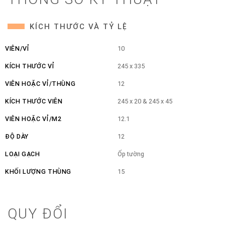
KÍCH THƯỚC VÀ TỶ LỆ
VIÊN/VỈ
10
KÍCH THƯỚC VỈ
245 x 335
VIÊN HOẶC VỈ/THÙNG
12
KÍCH THƯỚC VIÊN
245 x 20 & 245 x 45
VIÊN HOẶC VỈ/M2
12.1
ĐỘ DÀY
12
LOẠI GẠCH
Ốp tường
KHỐI LƯỢNG THÙNG
15
QUY ĐỔI