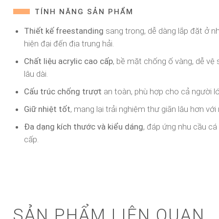
TÍNH NĂNG SẢN PHẨM
Thiết kế freestanding
sang trọng, dễ dàng lắp đặt ở n
hiện đại đến địa trung hải.
Chất liệu acrylic cao cấp
, bề mặt chống ố vàng, dễ vệ 
lâu dài.
Cấu trúc chống trượt
an toàn, phù hợp cho cả người lớn
Giữ nhiệt tốt
, mang lại trải nghiệm thư giãn lâu hơn vớ
Đa dạng kích thước và kiểu dáng
, đáp ứng nhu cầu c
cấp.
SẢN PHẨM LIÊN QUAN