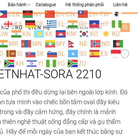
Bảo hành
Catalogue
Hệ thống phân phối
Liên hệ
CEB
NY
ZH-CN
ZH-TW
L
KA
DE
EL
GU
HT
Search
HỖ TRỢ
LIÊN HỆ
for:
JW
KN
KK
KM
KO
KU
MR
MN
MY
NE
NO
D
SI
SK
SL
SO
ES
Y
XH
YI
YO
ZU
ETNHAT-SORA 2210
của phố thị đều dừng lại bên ngoài lớp kính. Đó
ạn tựa mình vào chiếc bồn tắm oval đầy kiêu
g trọng và đầy cảm hứng, đây chính là mảnh
 thiện nghệ thuật sống đẳng cấp và gu thẩm
hủ. Hãy để mỗi ngày của bạn kết thúc bằng sự