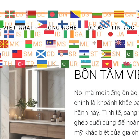
Z
EU
BE
BN
BS
BG
CA
EO
ET
TL
FI
FR
FY
G
Ề VIỆT NHẬT
CÔNG NGHỆ
DỰ ÁN
TIN TỨC
U
IS
IG
ID
GA
IT
JA
MK
MG
MS
ML
MT
MI
RU
SM
GD
SR
ST
SN
S
TH
TR
UK
UR
UZ
VI
C
BỒN TẮM VI
Nơi mà mọi tiếng ồn ào 
chính là khoảnh khắc b
hãnh này. Tinh tế, san
ghép cuối cùng để hoàn
mỹ khác biệt của gia c