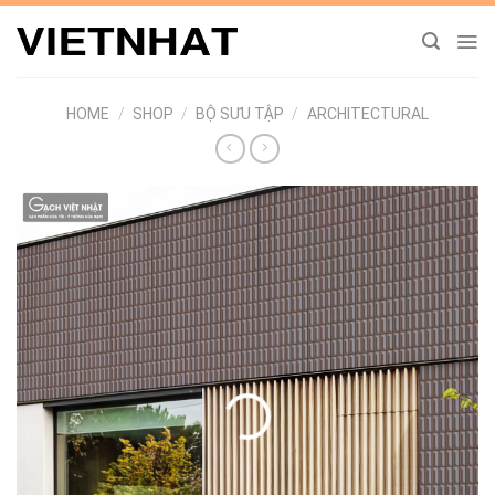
Chuyển
đến
nội
dung
HOME
/
SHOP
/
BỘ SƯU TẬP
/
ARCHITECTURAL