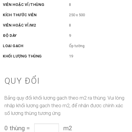
VIÊN HOẶC VỈ/THÙNG
8
KÍCH THƯỚC VIÊN
250 x 500
VIÊN HOẶC VỈ/M2
8
ĐỘ DÀY
9
LOẠI GẠCH
Ốp tường
KHỐI LƯỢNG THÙNG
19
QUY ĐỔI
Bảng quy đổi khối lượng gạch theo m2 ra thùng. Vui lòng
nhập khối lượng gạch theo m2, để nhận được chính xác
số lượng thùng tương ứng.
0
thùng
=
m2