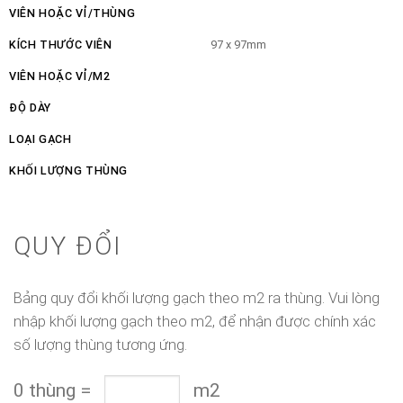
VIÊN HOẶC VỈ/THÙNG
KÍCH THƯỚC VIÊN
97 x 97mm
VIÊN HOẶC VỈ/M2
ĐỘ DÀY
LOẠI GẠCH
KHỐI LƯỢNG THÙNG
QUY ĐỔI
Bảng quy đổi khối lượng gạch theo m2 ra thùng. Vui lòng
nhập khối lượng gạch theo m2, để nhận được chính xác
số lượng thùng tương ứng.
0
thùng
=
m2