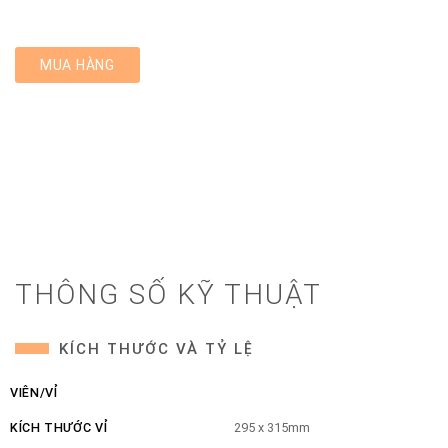
MUA HÀNG
THÔNG SỐ KỸ THUẬT
KÍCH THƯỚC VÀ TỶ LỆ
VIÊN/VỈ
KÍCH THƯỚC VỈ
295 x 315mm