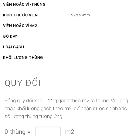
VIÊN HOẶC VỈ/THÙNG
KÍCH THƯỚC VIÊN
97 x 97mm
VIÊN HOẶC VỈ/M2
ĐỘ DÀY
LOẠI GẠCH
KHỐI LƯỢNG THÙNG
QUY ĐỔI
Bảng quy đổi khối lượng gạch theo m2 ra thùng. Vui lòng
nhập khối lượng gạch theo m2, để nhận được chính xác
số lượng thùng tương ứng.
0
thùng
=
m2