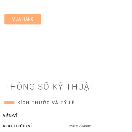
MUA HÀNG
THÔNG SỐ KỸ THUẬT
KÍCH THƯỚC VÀ TỶ LỆ
VIÊN/VỈ
KÍCH THƯỚC VỈ
296 x 284mm