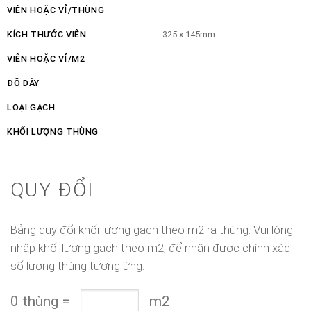
VIÊN HOẶC VỈ/THÙNG
KÍCH THƯỚC VIÊN
325 x 145mm
VIÊN HOẶC VỈ/M2
ĐỘ DÀY
LOẠI GẠCH
KHỐI LƯỢNG THÙNG
QUY ĐỔI
Bảng quy đổi khối lượng gạch theo m2 ra thùng. Vui lòng
nhập khối lượng gạch theo m2, để nhận được chính xác
số lượng thùng tương ứng.
0
thùng
=
m2