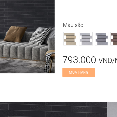
Màu sắc
793.000
VND/
MUA HÀNG