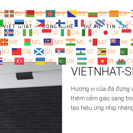
Z
EU
BE
BN
BS
BG
CA
EO
ET
TL
FI
FR
FY
G
Ề VIỆT NHẬT
CÔNG NGHỆ
DỰ ÁN
TIN TỨC
U
IS
IG
ID
GA
IT
JA
MK
MG
MS
ML
MT
MI
RU
SM
GD
SR
ST
SN
S
TH
TR
UK
UR
UZ
VI
C
VIETNHAT-S
Hương vị của đá đứng v
thêm cảm giác sang trọ
tạo hiệu ứng nhịp nhàn