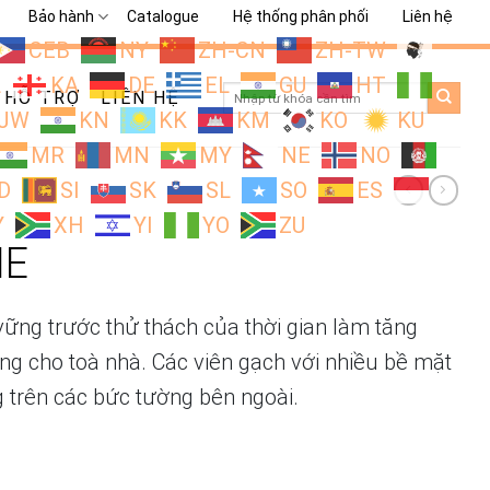
Bảo hành
Catalogue
Hệ thống phân phối
Liên hệ
CEB
NY
ZH-CN
ZH-TW
L
KA
DE
EL
GU
HT
Search
HỖ TRỢ
LIÊN HỆ
for:
JW
KN
KK
KM
KO
KU
MR
MN
MY
NE
NO
D
SI
SK
SL
SO
ES
Y
XH
YI
YO
ZU
IE
ững trước thử thách của thời gian làm tăng
ng cho toà nhà. Các viên gạch với nhiều bề mặt
g trên các bức tường bên ngoài.