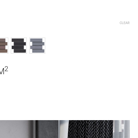
CLEAR
2
M