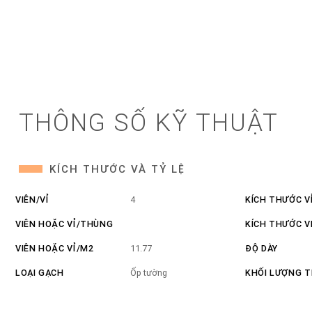
THÔNG SỐ KỸ THUẬT
KÍCH THƯỚC VÀ TỶ LỆ
VIÊN/VỈ
4
KÍCH THƯỚC V
VIÊN HOẶC VỈ/THÙNG
KÍCH THƯỚC V
VIÊN HOẶC VỈ/M2
11.77
ĐỘ DÀY
LOẠI GẠCH
Ốp tường
KHỐI LƯỢNG 