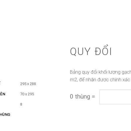
QUY ĐỔI
Bảng quy đổi khối lượng gạch
m2, để nhận được chính xác
Ỉ
295 x 288
IÊN
70 x 295
0
thùng
=
8
THÙNG