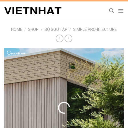
Chuyển
đến
nội
dung
HOME
/
SHOP
/
BỘ SƯU TẬP
/
SIMPLE ARCHITECTURE