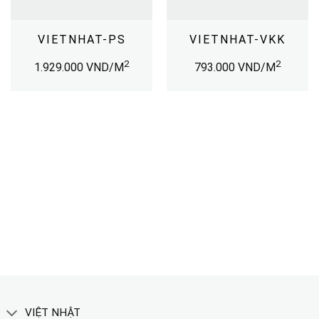
VIETNHAT-PS
VIETNHAT-VKK
2
2
1.929.000
VND/M
793.000
VND/M
TẢI CATALOGUE
XEM THÊM
VIỆT NHẬT