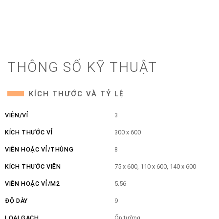
THÔNG SỐ KỸ THUẬT
KÍCH THƯỚC VÀ TỶ LỆ
VIÊN/VỈ
3
KÍCH THƯỚC VỈ
300 x 600
VIÊN HOẶC VỈ/THÙNG
8
KÍCH THƯỚC VIÊN
75 x 600, 110 x 600, 140 x 600
VIÊN HOẶC VỈ/M2
5.56
ĐỘ DÀY
9
LOẠI GẠCH
Ốp tường