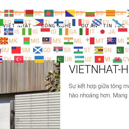
Z
EU
BE
BN
BS
BG
CA
EO
ET
TL
FI
FR
FY
G
Ề VIỆT NHẬT
CÔNG NGHỆ
DỰ ÁN
TIN TỨC
U
IS
IG
ID
GA
IT
JA
MK
MG
MS
ML
MT
MI
RU
SM
GD
SR
ST
SN
S
E
TH
TR
UK
UR
UZ
VI
C
VIETNHAT-
Sự kết hợp giữa tông mà
hào nhoáng hơn. Mang l