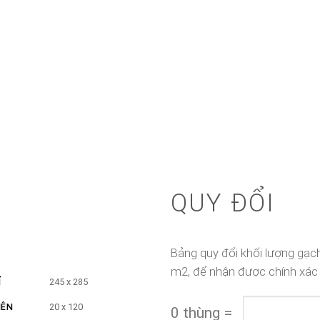
QUY ĐỔI
Bảng quy đổi khối lượng gạch
m2, để nhận được chính xác
Ỉ
245 x 285
IÊN
20 x 120
0
thùng
=