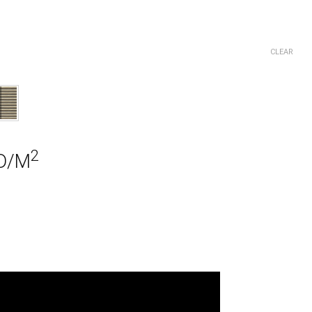
CLEAR
2
D/M