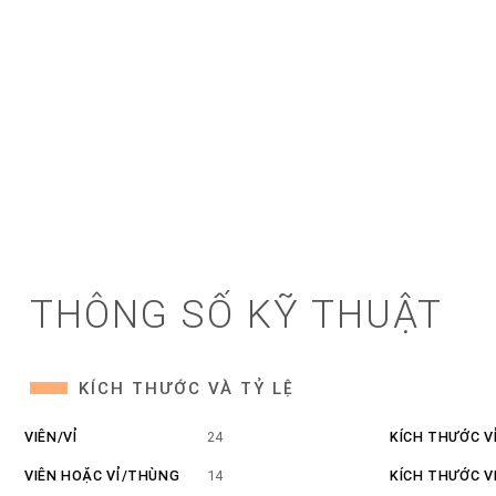
THÔNG SỐ KỸ THUẬT
KÍCH THƯỚC VÀ TỶ LỆ
VIÊN/VỈ
24
KÍCH THƯỚC V
VIÊN HOẶC VỈ/THÙNG
14
KÍCH THƯỚC V