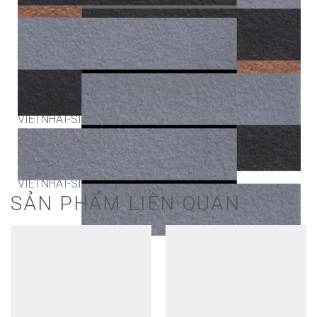
VIETNHAT-SIB_7705
VIETNHAT-SIB_7706
VIETNHAT-SIB_7707
SẢN PHẨM LIÊN QUAN
VIETNHAT-SIB_7709