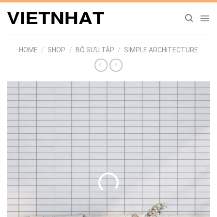
Chuyển
đến
nội
dung
HOME
/
SHOP
/
BỘ SƯU TẬP
/
SIMPLE ARCHITECTURE