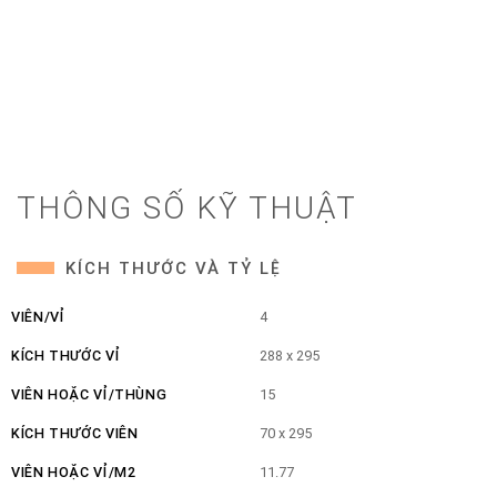
THÔNG SỐ KỸ THUẬT
KÍCH THƯỚC VÀ TỶ LỆ
VIÊN/VỈ
4
KÍCH THƯỚC VỈ
288 x 295
VIÊN HOẶC VỈ/THÙNG
15
KÍCH THƯỚC VIÊN
70 x 295
VIÊN HOẶC VỈ/M2
11.77