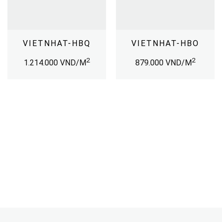
VIETNHAT-HBQ
VIETNHAT-HBO
2
2
1.214.000
VND/M
879.000
VND/M
TẢI CATALOGUE
XEM THÊM