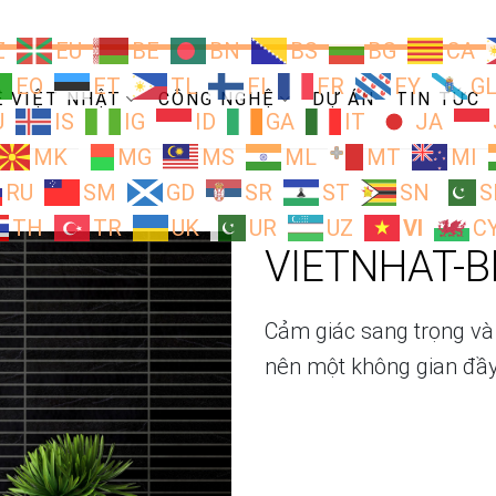
Z
EU
BE
BN
BS
BG
CA
EO
ET
TL
FI
FR
FY
G
Ề VIỆT NHẬT
CÔNG NGHỆ
DỰ ÁN
TIN TỨC
U
IS
IG
ID
GA
IT
JA
MK
MG
MS
ML
MT
MI
RU
SM
GD
SR
ST
SN
S
TH
TR
UK
UR
UZ
VI
C
VIETNHAT-
Cảm giác sang trọng và
nên một không gian đầ