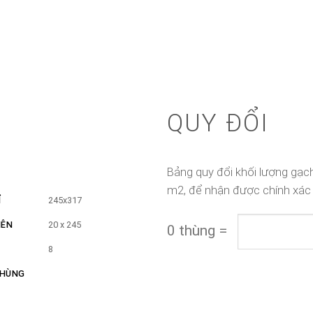
QUY ĐỔI
Bảng quy đổi khối lượng gạch
m2, để nhận được chính xác
Ỉ
245x317
IÊN
20 x 245
0
thùng
=
8
THÙNG