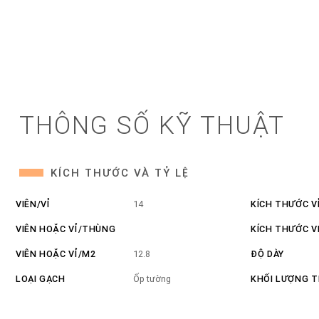
THÔNG SỐ KỸ THUẬT
KÍCH THƯỚC VÀ TỶ LỆ
VIÊN/VỈ
14
KÍCH THƯỚC V
VIÊN HOẶC VỈ/THÙNG
KÍCH THƯỚC V
VIÊN HOẶC VỈ/M2
12.8
ĐỘ DÀY
LOẠI GẠCH
Ốp tường
KHỐI LƯỢNG 