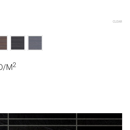
CLEAR
2
D/M