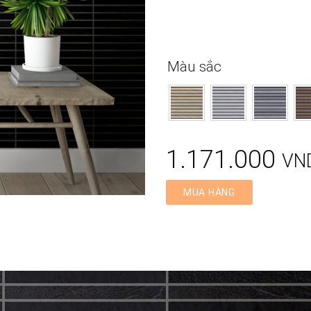
Màu sắc
1.171.000
VN
MUA HÀNG