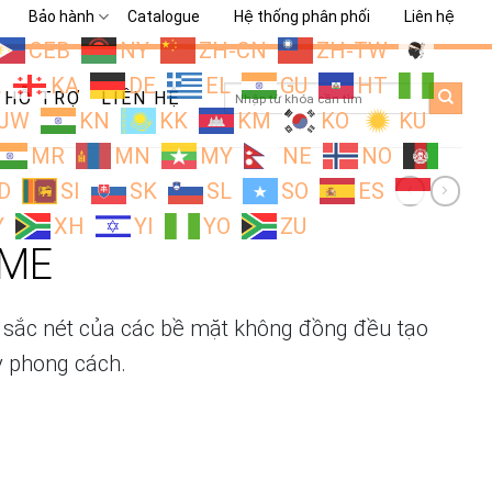
Bảo hành
Catalogue
Hệ thống phân phối
Liên hệ
CEB
NY
ZH-CN
ZH-TW
L
KA
DE
EL
GU
HT
Search
HỖ TRỢ
LIÊN HỆ
for:
JW
KN
KK
KM
KO
KU
MR
MN
MY
NE
NO
D
SI
SK
SL
SO
ES
Y
XH
YI
YO
ZU
BME
 sắc nét của các bề mặt không đồng đều tạo
y phong cách.