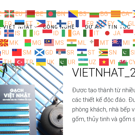
Z
EU
BE
BN
BS
BG
CA
EO
ET
TL
FI
FR
FY
G
Ề VIỆT NHẬT
CÔNG NGHỆ
DỰ ÁN
TIN TỨC
U
IS
IG
ID
GA
IT
JA
MK
MG
MS
ML
MT
MI
RU
SM
GD
SR
ST
SN
S
TH
TR
UK
UR
UZ
VI
C
VIETNHAT_
Được tạo thành từ nhiều
các thiết kế độc đáo. 
phòng khách, nhà bếp v
gốm, thủy tinh và gốm 