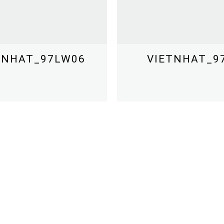
TNHAT_97LW06
VIETNHAT_9
TẢI CATALOGUE
XEM THÊM