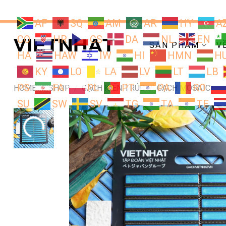
Chuyển
đến
AF
SQ
AM
AR
HY
A
nội
CO
HR
CS
DA
NL
EN
dung
SẢN PHẨM
V
HA
HAW
IW
HI
HMN
H
KY
LO
LA
LV
LT
LB
PS
FA
PL
PT
PA
RO
HOME
/
SHOP
/
GẠCH KIẾN TRÚC
/
GẠCH MOSAIC
SU
SW
SV
TG
TA
TE