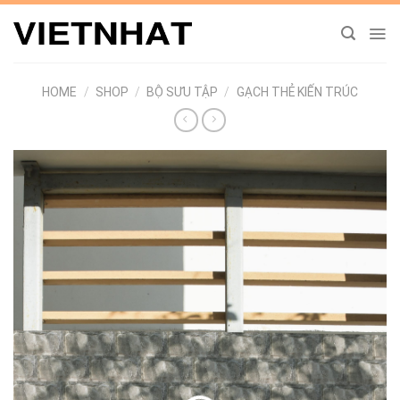
Chuyển
đến
nội
dung
HOME
/
SHOP
/
BỘ SƯU TẬP
/
GẠCH THẺ KIẾN TRÚC