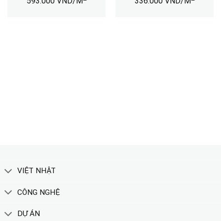
593.000
VND/M
336.000
VND/M
TẢI CATALOGUE
XEM THÊM
VIỆT NHẬT
CÔNG NGHỆ
DỰ ÁN