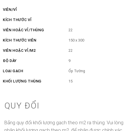
VIÊN/VỈ
KÍCH THƯỚC VỈ
VIÊN HOẶC VỈ/THÙNG
22
KÍCH THƯỚC VIÊN
150 x 300
VIÊN HOẶC VỈ/M2
22
ĐỘ DÀY
9
LOẠI GẠCH
Ốp Tường
KHỐI LƯỢNG THÙNG
15
QUY ĐỔI
Bảng quy đổi khối lượng gạch theo m2 ra thùng. Vui lòng
nhập khối lượng gạch theo m2, để nhận được chính xác