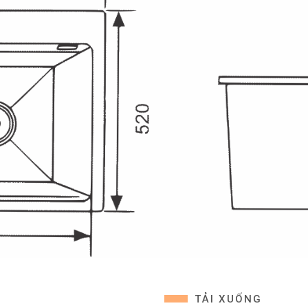
TẢI XUỐNG