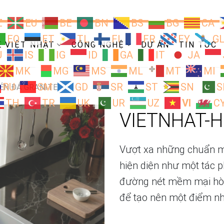
Z
EU
BE
BN
BS
BG
CA
EO
ET
TL
FI
FR
FY
G
Ề VIỆT NHẬT
CÔNG NGHỆ
DỰ ÁN
TIN TỨC
U
IS
IG
ID
GA
IT
JA
MK
MG
MS
ML
MT
MI
RU
SM
GD
SR
ST
SN
S
ÉN ĐÁ GRANITE
TH
TR
UK
UR
UZ
VI
C
VIETNHAT-H
Vượt xa những chuẩn m
hiện diện như một tác 
đường nét mềm mại hòa
để tạo nên một điểm n