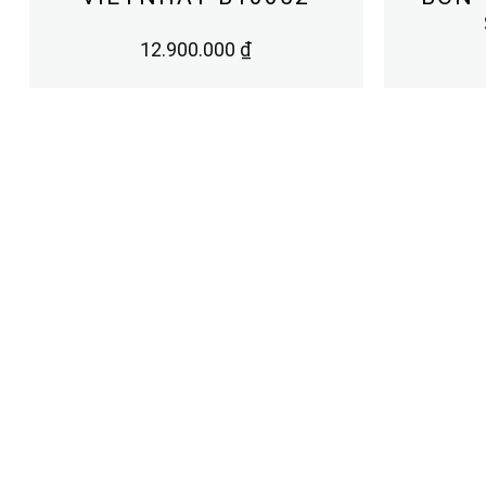
12.900.000
₫
VIỆT NHẬT
CÔNG NGHỆ
Giới thiệu Việt Nhật
Bàn cầu thông minh
Câu chuyện VIETNHAT