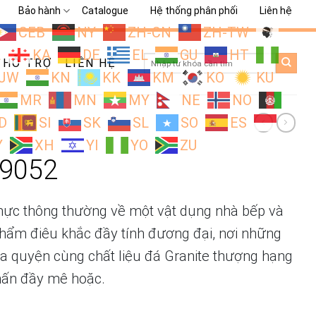
Bảo hành
Catalogue
Hệ thống phân phối
Liên hệ
CEB
NY
ZH-CN
ZH-TW
L
KA
DE
EL
GU
HT
Search
HỖ TRỢ
LIÊN HỆ
for:
JW
KN
KK
KM
KO
KU
MR
MN
MY
NE
NO
D
SI
SK
SL
SO
ES
Y
XH
YI
YO
ZU
9052
ực thông thường về một vật dụng nhà bếp và
phẩm điêu khắc đầy tính đương đại, nơi những
 quyện cùng chất liệu đá Granite thượng hạng
hấn đầy mê hoặc.