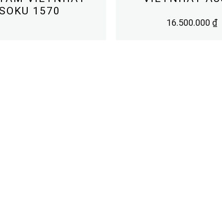
SOKU 1570
16.500.000
₫
TẢI CATALOGUE
XEM THÊM
DỰ ÁN
TIN TỨC
GẠCH KIẾN TRÚC
2025
THIẾT BỊ PHÒNG TẮM
2024