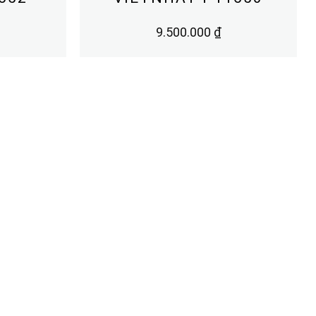
9.500.000
₫
THEO DÕI CHÚNG TÔI
Facebook
TikTok
Gạch Kiến Trúc
Gạch Kiến Trúc