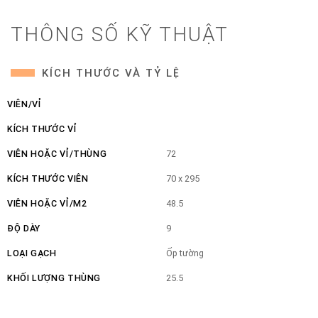
THÔNG SỐ KỸ THUẬT
KÍCH THƯỚC VÀ TỶ LỆ
VIÊN/VỈ
KÍCH THƯỚC VỈ
VIÊN HOẶC VỈ/THÙNG
72
KÍCH THƯỚC VIÊN
70 x 295
VIÊN HOẶC VỈ/M2
48.5
ĐỘ DÀY
9
LOẠI GẠCH
Ốp tường
KHỐI LƯỢNG THÙNG
25.5