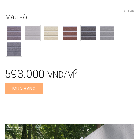
CLEAR
Màu sắc
593.000
2
VND/M
MUA HÀNG