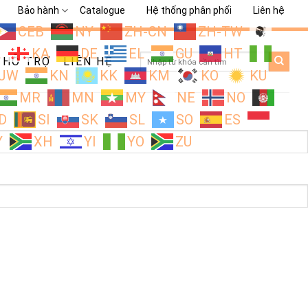
Bảo hành
Catalogue
Hệ thống phân phối
Liên hệ
CEB
NY
ZH-CN
ZH-TW
L
KA
DE
EL
GU
HT
Search
HỖ TRỢ
LIÊN HỆ
for:
JW
KN
KK
KM
KO
KU
MR
MN
MY
NE
NO
D
SI
SK
SL
SO
ES
Y
XH
YI
YO
ZU