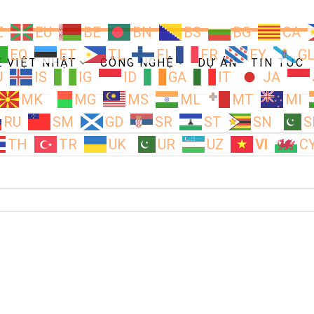
Z
EU
BE
BN
BS
BG
CA
EO
ET
TL
FI
FR
FY
G
Ề VIỆT NHẬT
CÔNG NGHỆ
DỰ ÁN
TIN TỨC
U
IS
IG
ID
GA
IT
JA
MK
MG
MS
ML
MT
MI
RU
SM
GD
SR
ST
SN
S
TH
TR
UK
UR
UZ
VI
C