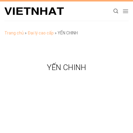
Chuyển
đến
nội
dung
Trang chủ
»
Đại lý cao cấp
»
YẾN CHINH
YẾN CHINH
TẢI CATALOGUE