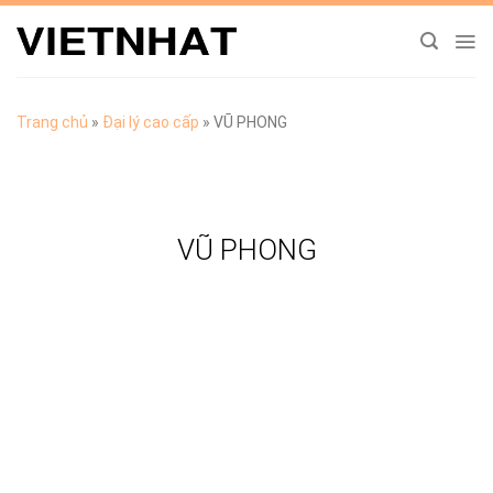
Chuyển
đến
nội
dung
Trang chủ
»
Đại lý cao cấp
»
VŨ PHONG
VŨ PHONG
TẢI CATALOGUE