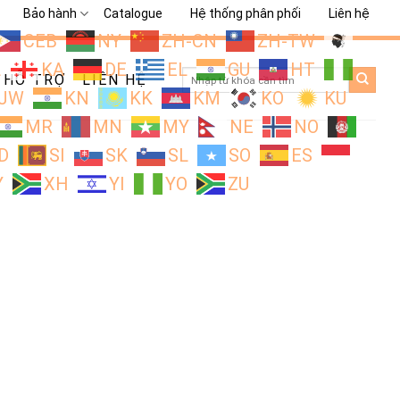
Bảo hành
Catalogue
Hệ thống phân phối
Liên hệ
CEB
NY
ZH-CN
ZH-TW
L
KA
DE
EL
GU
HT
Search
HỖ TRỢ
LIÊN HỆ
for:
JW
KN
KK
KM
KO
KU
MR
MN
MY
NE
NO
D
SI
SK
SL
SO
ES
Y
XH
YI
YO
ZU