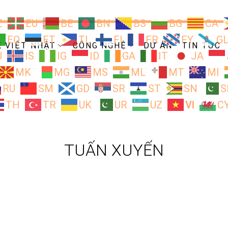
Z
EU
BE
BN
BS
BG
CA
EO
ET
TL
FI
FR
FY
G
Ề VIỆT NHẬT
CÔNG NGHỆ
DỰ ÁN
TIN TỨC
U
IS
IG
ID
GA
IT
JA
MK
MG
MS
ML
MT
MI
RU
SM
GD
SR
ST
SN
S
TH
TR
UK
UR
UZ
VI
C
TUẤN XUYẾN