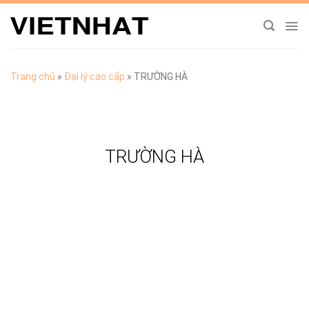
Chuyển
đến
nội
dung
Trang chủ
»
Đại lý cao cấp
»
TRƯỜNG HÀ
TRƯỜNG HÀ
TẢI CATALOGUE