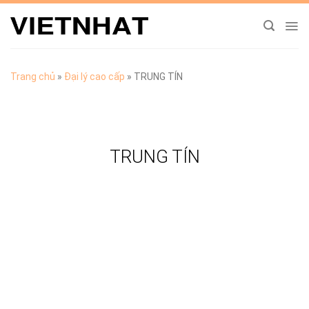
Chuyển
đến
nội
dung
Trang chủ
»
Đại lý cao cấp
»
TRUNG TÍN
TRUNG TÍN
TẢI CATALOGUE