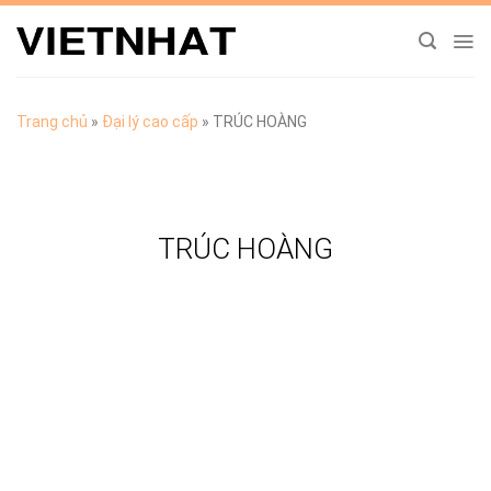
Chuyển
đến
nội
dung
Trang chủ
»
Đại lý cao cấp
»
TRÚC HOÀNG
TRÚC HOÀNG
TẢI CATALOGUE