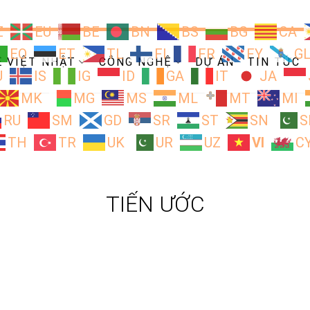
Z
EU
BE
BN
BS
BG
CA
EO
ET
TL
FI
FR
FY
G
Ề VIỆT NHẬT
CÔNG NGHỆ
DỰ ÁN
TIN TỨC
U
IS
IG
ID
GA
IT
JA
MK
MG
MS
ML
MT
MI
RU
SM
GD
SR
ST
SN
S
TH
TR
UK
UR
UZ
VI
C
TIẾN ƯỚC