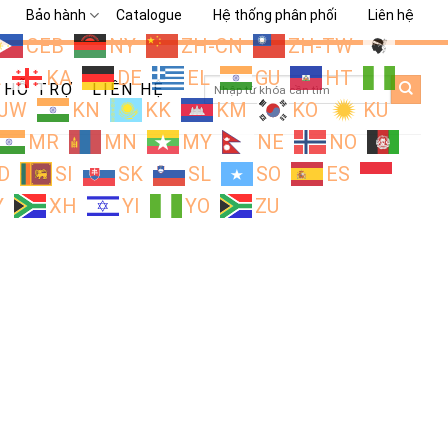
Bảo hành
Catalogue
Hệ thống phân phối
Liên hệ
CEB
NY
ZH-CN
ZH-TW
L
KA
DE
EL
GU
HT
Search
HỖ TRỢ
LIÊN HỆ
for:
JW
KN
KK
KM
KO
KU
MR
MN
MY
NE
NO
D
SI
SK
SL
SO
ES
Y
XH
YI
YO
ZU