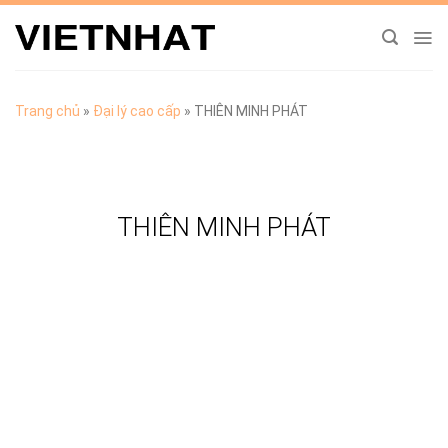
Chuyển
đến
nội
dung
Trang chủ
»
Đại lý cao cấp
»
THIÊN MINH PHÁT
THIÊN MINH PHÁT
TẢI CATALOGUE