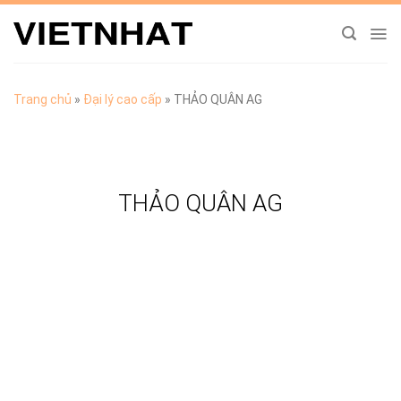
Chuyển
đến
nội
dung
Trang chủ
»
Đại lý cao cấp
»
THẢO QUÂN AG
THẢO QUÂN AG
TẢI CATALOGUE