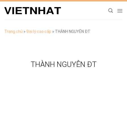
Chuyển
đến
nội
dung
Trang chủ
»
Đại lý cao cấp
»
THÀNH NGUYÊN ĐT
THÀNH NGUYÊN ĐT
TẢI CATALOGUE