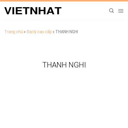
Chuyển
đến
nội
dung
Trang chủ
»
Đại lý cao cấp
»
THANH NGHI
THANH NGHI
TẢI CATALOGUE