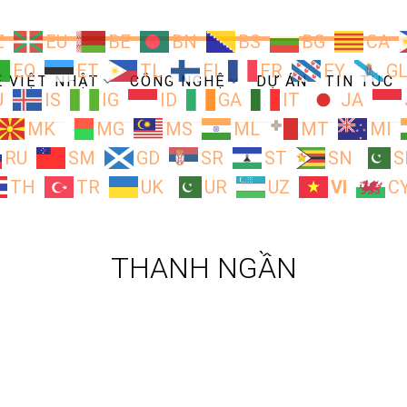
Z
EU
BE
BN
BS
BG
CA
EO
ET
TL
FI
FR
FY
G
Ề VIỆT NHẬT
CÔNG NGHỆ
DỰ ÁN
TIN TỨC
U
IS
IG
ID
GA
IT
JA
MK
MG
MS
ML
MT
MI
RU
SM
GD
SR
ST
SN
S
TH
TR
UK
UR
UZ
VI
C
THANH NGẦN