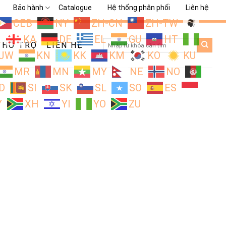
Bảo hành
Catalogue
Hệ thống phân phối
Liên hệ
CEB
NY
ZH-CN
ZH-TW
L
KA
DE
EL
GU
HT
Search
HỖ TRỢ
LIÊN HỆ
for:
JW
KN
KK
KM
KO
KU
MR
MN
MY
NE
NO
D
SI
SK
SL
SO
ES
Y
XH
YI
YO
ZU