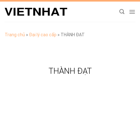
Chuyển
đến
nội
dung
Trang chủ
»
Đại lý cao cấp
»
THÀNH ĐẠT
THÀNH ĐẠT
TẢI CATALOGUE