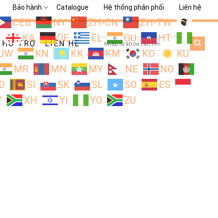
Bảo hành
Catalogue
Hệ thống phân phối
Liên hệ
CEB
NY
ZH-CN
ZH-TW
L
KA
DE
EL
GU
HT
Search
HỖ TRỢ
LIÊN HỆ
for:
JW
KN
KK
KM
KO
KU
MR
MN
MY
NE
NO
D
SI
SK
SL
SO
ES
Y
XH
YI
YO
ZU