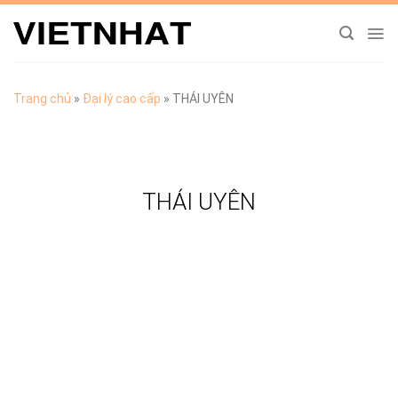
Chuyển
đến
nội
dung
Trang chủ
»
Đại lý cao cấp
»
THÁI UYÊN
THÁI UYÊN
TẢI CATALOGUE