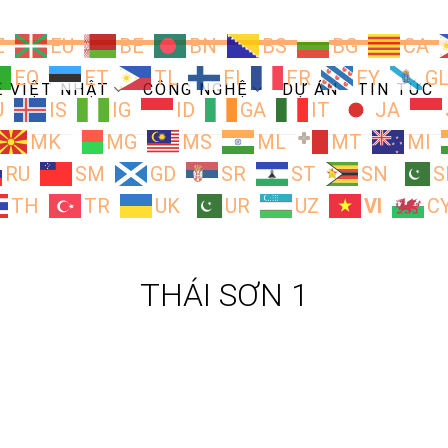
Z
EU
BE
BN
BS
BG
CA
EO
ET
TL
FI
FR
FY
G
Ề VIỆT NHẬT
CÔNG NGHỆ
DỰ ÁN
TIN TỨC
U
IS
IG
ID
GA
IT
JA
MK
MG
MS
ML
MT
MI
RU
SM
GD
SR
ST
SN
S
TH
TR
UK
UR
UZ
VI
C
THÁI SƠN 1