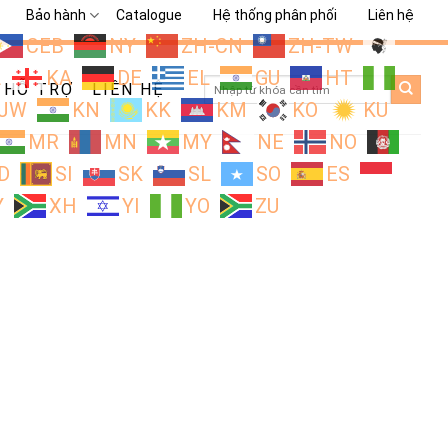
Bảo hành
Catalogue
Hệ thống phân phối
Liên hệ
CEB
NY
ZH-CN
ZH-TW
L
KA
DE
EL
GU
HT
Search
HỖ TRỢ
LIÊN HỆ
for:
JW
KN
KK
KM
KO
KU
MR
MN
MY
NE
NO
D
SI
SK
SL
SO
ES
Y
XH
YI
YO
ZU