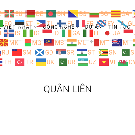
Z
EU
BE
BN
BS
BG
CA
EO
ET
TL
FI
FR
FY
G
Ề VIỆT NHẬT
CÔNG NGHỆ
DỰ ÁN
TIN TỨC
U
IS
IG
ID
GA
IT
JA
MK
MG
MS
ML
MT
MI
RU
SM
GD
SR
ST
SN
S
TH
TR
UK
UR
UZ
VI
C
QUÂN LIÊN