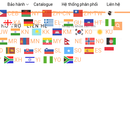
Bảo hành
Catalogue
Hệ thống phân phối
Liên hệ
CEB
NY
ZH-CN
ZH-TW
L
KA
DE
EL
GU
HT
Search
HỖ TRỢ
LIÊN HỆ
for:
JW
KN
KK
KM
KO
KU
MR
MN
MY
NE
NO
D
SI
SK
SL
SO
ES
Y
XH
YI
YO
ZU