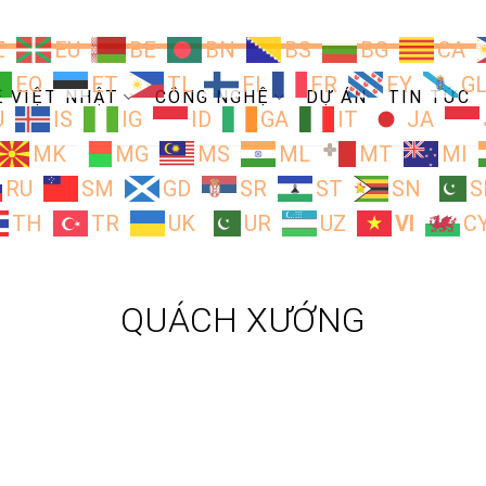
Z
EU
BE
BN
BS
BG
CA
EO
ET
TL
FI
FR
FY
G
Ề VIỆT NHẬT
CÔNG NGHỆ
DỰ ÁN
TIN TỨC
U
IS
IG
ID
GA
IT
JA
MK
MG
MS
ML
MT
MI
RU
SM
GD
SR
ST
SN
S
TH
TR
UK
UR
UZ
VI
C
QUÁCH XƯỚNG