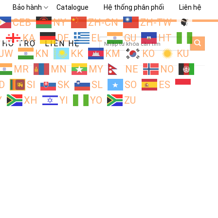
Bảo hành
Catalogue
Hệ thống phân phối
Liên hệ
CEB
NY
ZH-CN
ZH-TW
L
KA
DE
EL
GU
HT
Search
HỖ TRỢ
LIÊN HỆ
for:
JW
KN
KK
KM
KO
KU
MR
MN
MY
NE
NO
D
SI
SK
SL
SO
ES
Y
XH
YI
YO
ZU