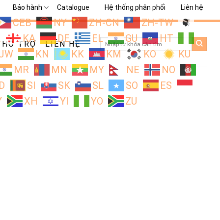
Bảo hành
Catalogue
Hệ thống phân phối
Liên hệ
CEB
NY
ZH-CN
ZH-TW
L
KA
DE
EL
GU
HT
Search
HỖ TRỢ
LIÊN HỆ
for:
JW
KN
KK
KM
KO
KU
MR
MN
MY
NE
NO
D
SI
SK
SL
SO
ES
Y
XH
YI
YO
ZU