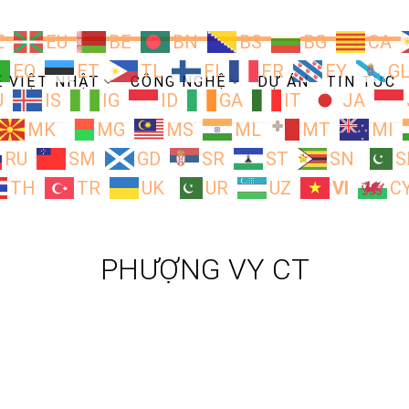
Z
EU
BE
BN
BS
BG
CA
EO
ET
TL
FI
FR
FY
G
Ề VIỆT NHẬT
CÔNG NGHỆ
DỰ ÁN
TIN TỨC
U
IS
IG
ID
GA
IT
JA
MK
MG
MS
ML
MT
MI
RU
SM
GD
SR
ST
SN
S
TH
TR
UK
UR
UZ
VI
C
PHƯỢNG VY CT