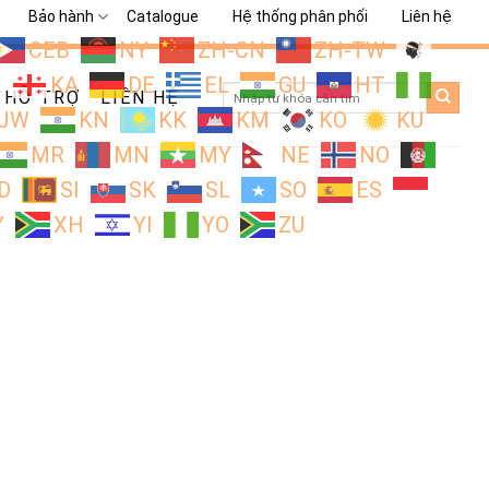
Bảo hành
Catalogue
Hệ thống phân phối
Liên hệ
CEB
NY
ZH-CN
ZH-TW
L
KA
DE
EL
GU
HT
Search
HỖ TRỢ
LIÊN HỆ
for:
JW
KN
KK
KM
KO
KU
MR
MN
MY
NE
NO
D
SI
SK
SL
SO
ES
Y
XH
YI
YO
ZU