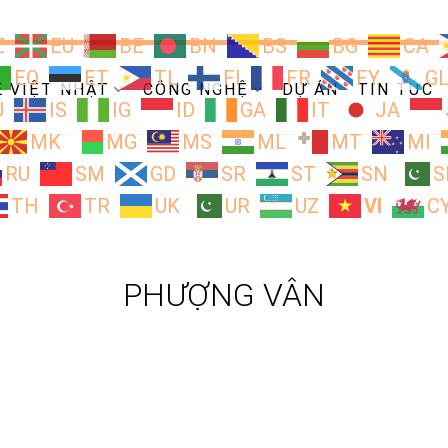
Z
EU
BE
BN
BS
BG
CA
EO
ET
TL
FI
FR
FY
G
Ề VIỆT NHẬT
CÔNG NGHỆ
DỰ ÁN
TIN TỨC
U
IS
IG
ID
GA
IT
JA
MK
MG
MS
ML
MT
MI
RU
SM
GD
SR
ST
SN
S
TH
TR
UK
UR
UZ
VI
C
PHƯỢNG VÂN