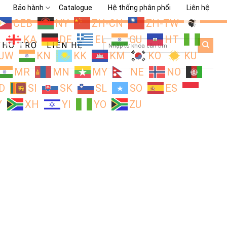
Bảo hành
Catalogue
Hệ thống phân phối
Liên hệ
CEB
NY
ZH-CN
ZH-TW
L
KA
DE
EL
GU
HT
Search
HỖ TRỢ
LIÊN HỆ
for:
JW
KN
KK
KM
KO
KU
MR
MN
MY
NE
NO
D
SI
SK
SL
SO
ES
Y
XH
YI
YO
ZU