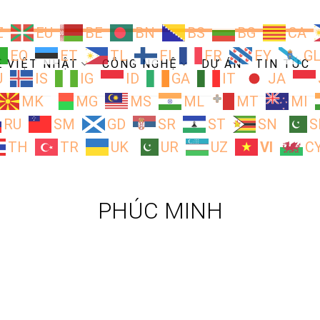
Z
EU
BE
BN
BS
BG
CA
EO
ET
TL
FI
FR
FY
G
Ề VIỆT NHẬT
CÔNG NGHỆ
DỰ ÁN
TIN TỨC
U
IS
IG
ID
GA
IT
JA
MK
MG
MS
ML
MT
MI
RU
SM
GD
SR
ST
SN
S
TH
TR
UK
UR
UZ
VI
C
PHÚC MINH