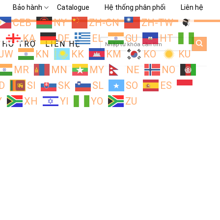
Bảo hành
Catalogue
Hệ thống phân phối
Liên hệ
CEB
NY
ZH-CN
ZH-TW
L
KA
DE
EL
GU
HT
Search
HỖ TRỢ
LIÊN HỆ
for:
JW
KN
KK
KM
KO
KU
MR
MN
MY
NE
NO
D
SI
SK
SL
SO
ES
Y
XH
YI
YO
ZU