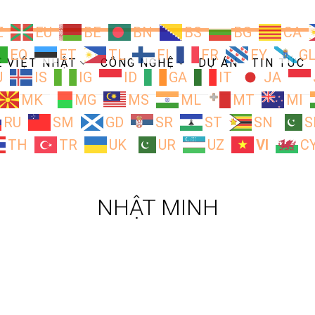
Z
EU
BE
BN
BS
BG
CA
EO
ET
TL
FI
FR
FY
G
Ề VIỆT NHẬT
CÔNG NGHỆ
DỰ ÁN
TIN TỨC
U
IS
IG
ID
GA
IT
JA
MK
MG
MS
ML
MT
MI
RU
SM
GD
SR
ST
SN
S
TH
TR
UK
UR
UZ
VI
C
NHẬT MINH