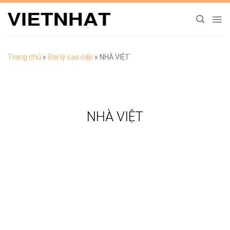
Chuyển
đến
nội
dung
Trang chủ
»
Đại lý cao cấp
»
NHÀ VIỆT
NHÀ VIỆT
TẢI CATALOGUE