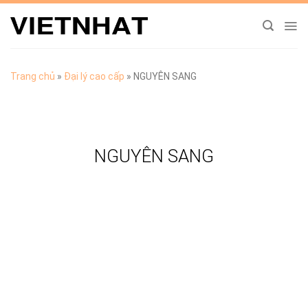
Chuyển
đến
nội
dung
Trang chủ
»
Đại lý cao cấp
»
NGUYÊN SANG
NGUYÊN SANG
TẢI CATALOGUE