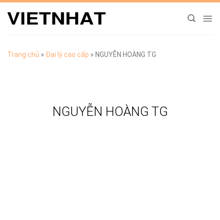
Chuyển
đến
nội
dung
Trang chủ
»
Đại lý cao cấp
»
NGUYỄN HOÀNG TG
NGUYỄN HOÀNG TG
TẢI CATALOGUE