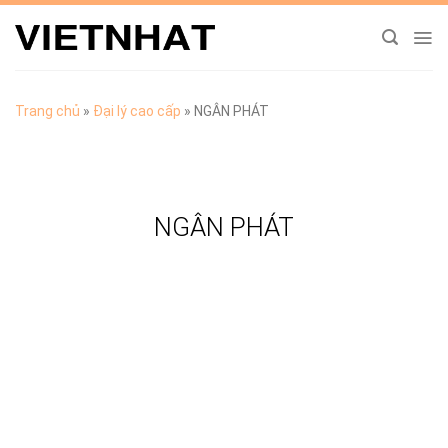
Chuyển
đến
nội
dung
Trang chủ
»
Đại lý cao cấp
»
NGÂN PHÁT
NGÂN PHÁT
TẢI CATALOGUE