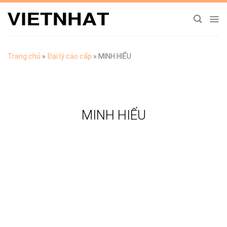
Chuyển
đến
nội
dung
Trang chủ
»
Đại lý cao cấp
»
MINH HIẾU
MINH HIẾU
TẢI CATALOGUE