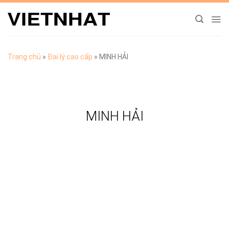
Chuyển
đến
nội
dung
Trang chủ
»
Đại lý cao cấp
»
MINH HẢI
MINH HẢI
TẢI CATALOGUE