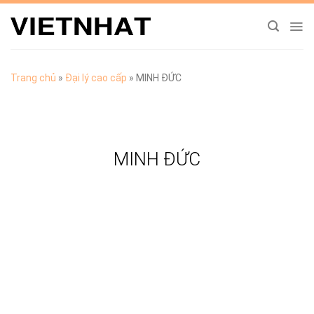
Chuyển
đến
nội
dung
Trang chủ
»
Đại lý cao cấp
»
MINH ĐỨC
MINH ĐỨC
TẢI CATALOGUE