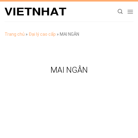
Chuyển
đến
nội
dung
Trang chủ
»
Đại lý cao cấp
»
MAI NGÂN
MAI NGÂN
TẢI CATALOGUE